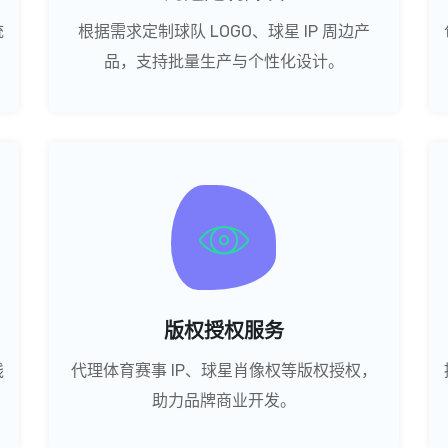
统
根据需求定制球队 LOGO、球星 IP 周边产
品，支持批量生产与个性化设计。
版权授权服务
线
代理体育赛事 IP、球星肖像权等版权授权，
助力品牌商业开发。