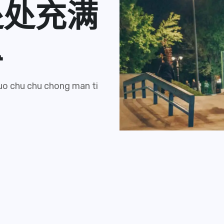
处处充满

huo chu chu chong man ti