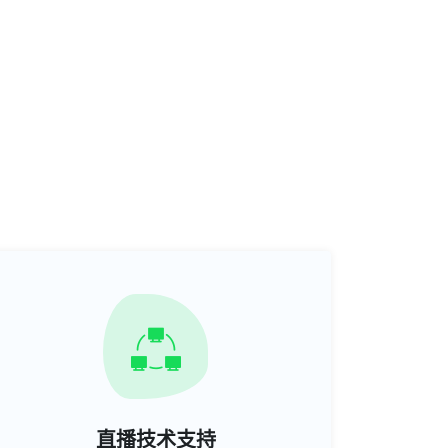
直播技术支持