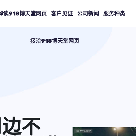
解读
918博天堂网页
客户见证
公司新闻
服务种类
接洽
918博天堂网页
周边不