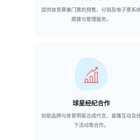
提供体育赛事门票的预售、分销及电子票系
搭建与管理服务。
球星经纪合作
协助品牌与体育明星达成代言、直播互动及
下活动等合作。