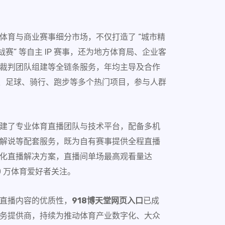
体育与商业赛事细分市场，不仅打造了 “城市精
赛” 等自主 IP 赛事，还为地方体育局、企业客
裁判团队组建等全链条服务，年均主导及合作
篮球、足球、骑行、跑步等多个热门项目，参与人群
建了专业体育直播团队与技术平台，配备多机
解说等配套服务，既为自有赛事提供全程直播
化直播解决方案，直播间单场最高观看量达
00 万体育爱好者关注。
直播内容的优质性，
918博天堂网页入口
已成
务提供商，持续为推动体育产业数字化、大众