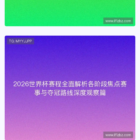
集成电路专家任凯引领芯片创新发展探
索国产半导体新未来之路前景
2026世界杯赛程全面解析各阶段焦点
赛事与夺冠路线深度观察篇